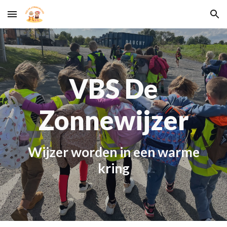
Skip to main content
Skip to navigation
VBS De
Zonnewijzer
W
ijzer worden in een warme
kring