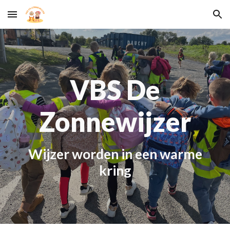
Skip to main content
Skip to navigation
VBS De
Zonnewijzer
W
ijzer worden in een warme
kring