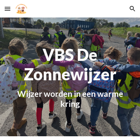
Skip to main content
Skip to navigation
VBS De
Zonnewijzer
W
ijzer worden in een warme
kring