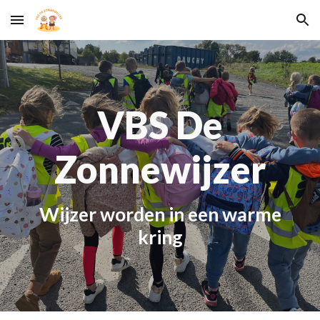
Skip to main content
Skip to navigation
VBS De
Zonnewijzer
W
ijzer worden in een warme
kring