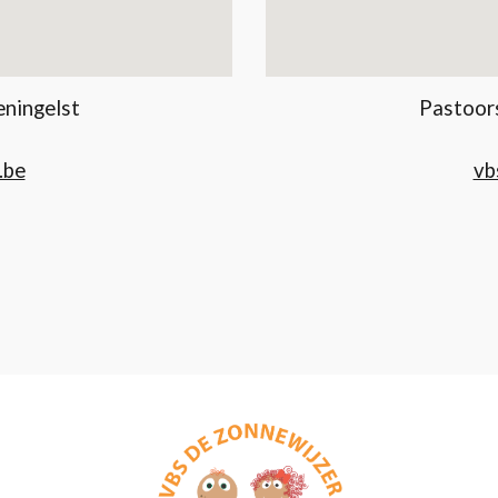
eningelst
Pastoors
1
.be
vb