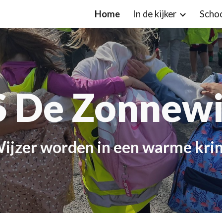
Home
In de kijker
Scho
ip to main content
Skip to navigat
 De Zonnewi
W
ijzer worden in een warme kri