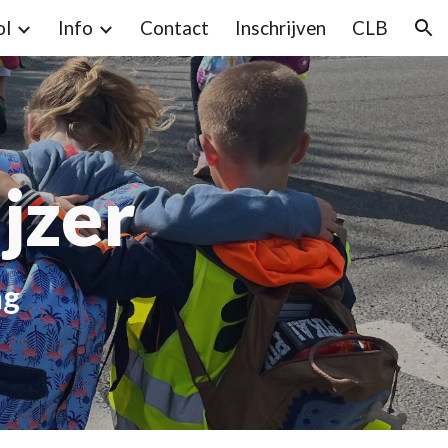
ol
Info
Contact
Inschrijven
CLB
ion
jzer
ng