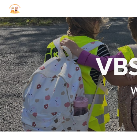
Sk
VBS