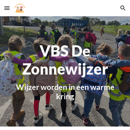
Skip to main content
Skip to navigation
VBS De
Zonnewijzer
W
ijzer worden in een warme
kring