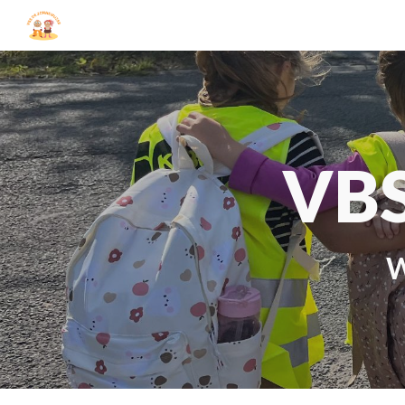
Sk
VBS