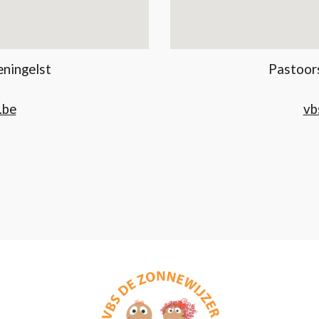
eningelst
Pastoors
1
.be
vb