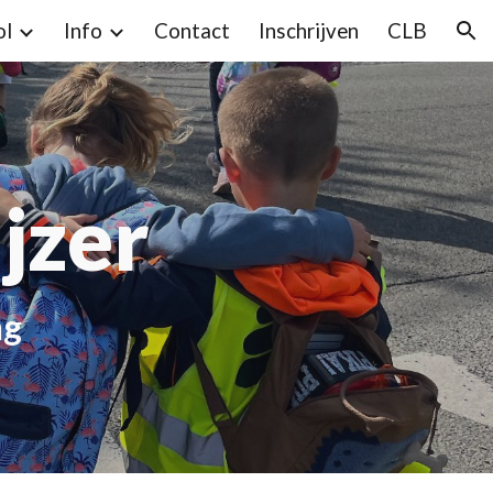
ol
Info
Contact
Inschrijven
CLB
ion
jzer
ng