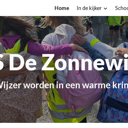
Home
In de kijker
Scho
ip to main content
Skip to navigat
 De Zonnewi
W
ijzer worden in een warme kri