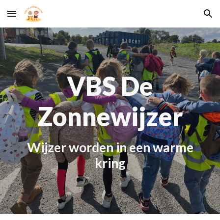
Skip to main content
Skip to navigation
VBS De
Zonnewijzer
W
ijzer worden in een warme
kring