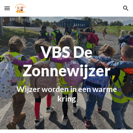
Skip to main content
Skip to navigation
VBS De
Zonnewijzer
W
ijzer worden in een warme
kring