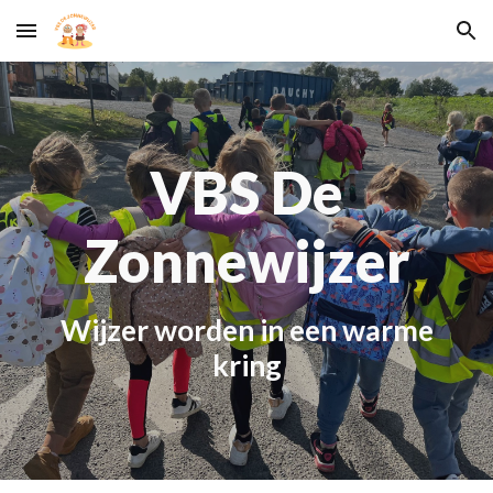
Skip to main content
Skip to navigation
VBS De
Zonnewijzer
W
ijzer worden in een warme
kring