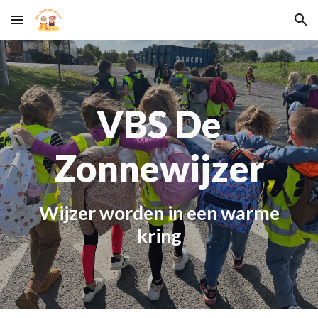
Skip to main content
Skip to navigation
VBS De
Zonnewijzer
W
ijzer worden in een warme
kring