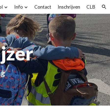
ol
Info
Contact
Inschrijven
CLB
ion
jzer
ng