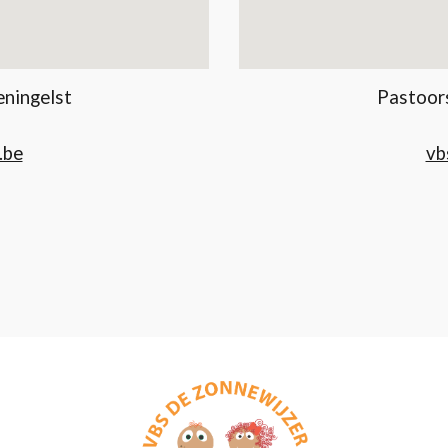
eningelst
Pastoors
1
.be
vb