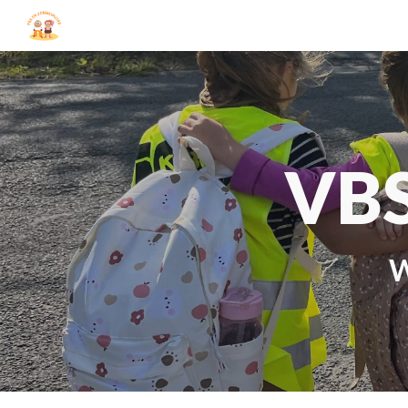
Sk
VBS