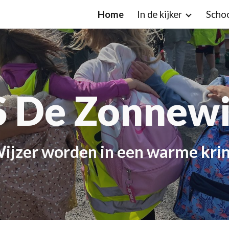
Home
In de kijker
Scho
ip to main content
Skip to navigat
 De Zonnewi
W
ijzer worden in een warme kri