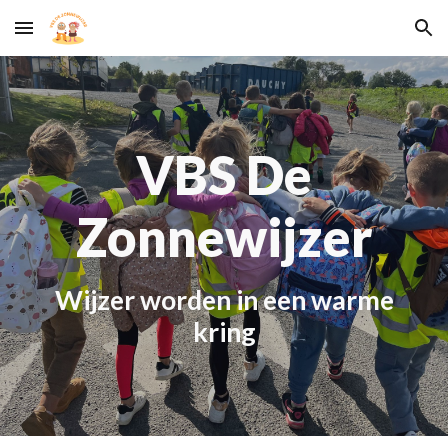
Skip to main content
Skip to navigation
VBS De
Zonnewijzer
W
ijzer worden in een warme
kring