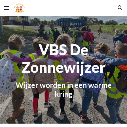
Skip to main content
Skip to navigation
VBS De
Zonnewijzer
W
ijzer worden in een warme
kring