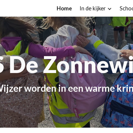
Home
In de kijker
Scho
ip to main content
Skip to navigat
 De Zonnewi
W
ijzer worden in een warme kri