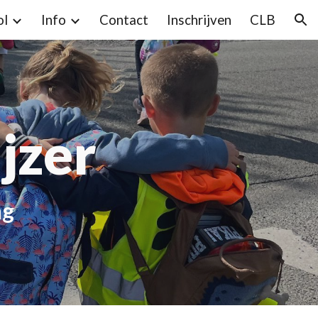
ol
Info
Contact
Inschrijven
CLB
ion
jzer
ng