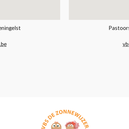
eningelst
Pastoors
1
.be
vb