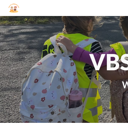
Sk
VBS