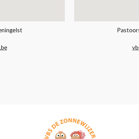
eningelst
Pastoors
1
.be
vb