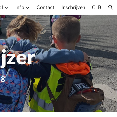
ol
Info
Contact
Inschrijven
CLB
ion
jzer
ng