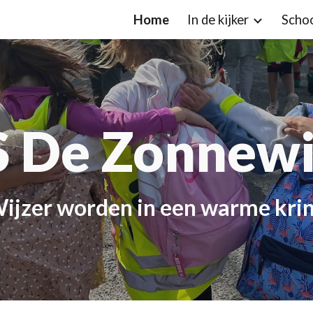
Home
In de kijker
Scho
ip to main content
Skip to navigat
 De Zonnewi
W
ijzer worden in een warme kri