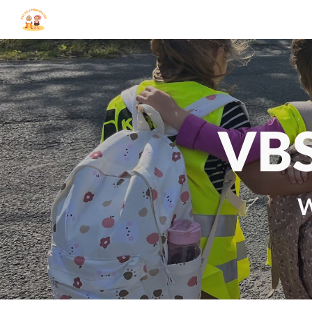
Sk
VBS